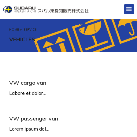
HOME
SERVICE
You are here:
VEHICLES
VW cargo van
Labore et dolor…
VW passenger van
Lorem ipsum dol…